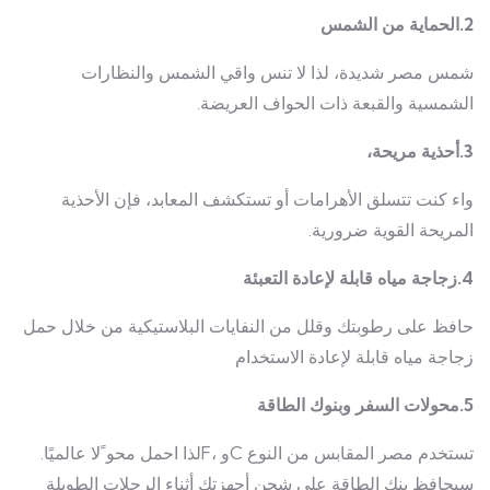
2.الحماية من الشمس
شمس مصر شديدة، لذا لا تنس واقي الشمس والنظارات
الشمسية والقبعة ذات الحواف العريضة.
3.أحذية مريحة،
واء كنت تتسلق الأهرامات أو تستكشف المعابد، فإن الأحذية
المريحة القوية ضرورية.
4.زجاجة مياه قابلة لإعادة التعبئة
حافظ على رطوبتك وقلل من النفايات البلاستيكية من خلال حمل
زجاجة مياه قابلة لإعادة الاستخدام
5.محولات السفر وبنوك الطاقة
تستخدم مصر المقابس من النوع Cو ،Fلذا احمل محو ًلا عالميًا.
سيحافظ بنك الطاقة على شحن أجهزتك أثناء الرحلات الطويلة